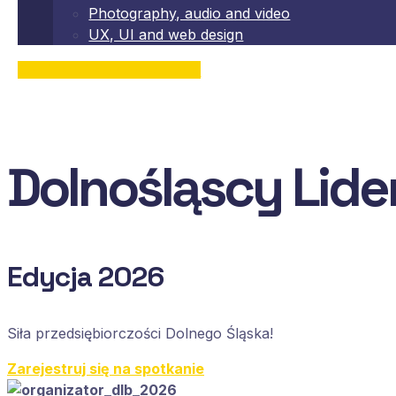
Photography, audio and video
UX, UI and web design
Zarejestruj się na spotkanie
Dolnośląscy Lide
Edycja 2026
Siła przedsiębiorczości Dolnego Śląska!
Zarejestruj się na spotkanie