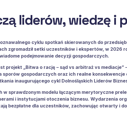
czą liderów, wiedzę i
oznawalnego cyklu spotkań skierowanych do przedsiębio
atach zgromadził setki uczestników i ekspertów, w 2026
z świadome podejmowanie decyzji gospodarczych.
st projekt
„Bitwa o rację – sąd vs arbitraż vs mediacje”
–
 sporów gospodarczych oraz ich realne konsekwencje dl
kania inaugurującego cykl Dolnośląskich Liderów Bizne
ch w sprawdzonym modelu łączącym
merytoryczne prelek
tnerami i instytucjami otoczenia biznesu. Wydarzenia 
tają
bezpłatne dla uczestników
, zachowując otwarty i d