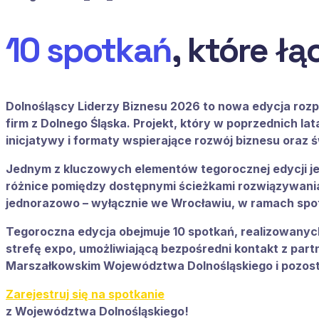
10 spotkań
, które łą
Dolnośląscy Liderzy Biznesu 2026
to nowa edycja rozp
firm z Dolnego Śląska. Projekt, który w poprzednich l
inicjatywy i formaty wspierające rozwój biznesu ora
Jednym z kluczowych elementów tegorocznej edycji je
różnice pomiędzy dostępnymi ścieżkami rozwiązywania
jednorazowo – wyłącznie we Wrocławiu, w ramach spot
Tegoroczna edycja obejmuje
10 spotkań
, realizowany
strefę expo
, umożliwiającą bezpośredni kontakt z par
Marszałkowskim Województwa Dolnośląskiego
i pozos
Zarejestruj się na spotkanie
z Województwa Dolnośląskiego!